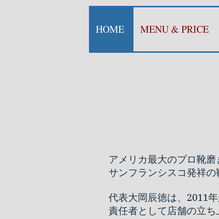
HOME
MENU & PRICE
アメリカ最大のプロ靴磨き職人
サンフランシスコ発祥の
代表大岡辰徳は、201
責任者
として店舗の立ち