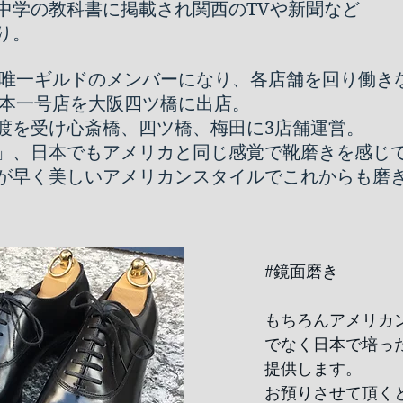
中学の教科書に掲載され関西のTVや新聞など
り。
で唯一ギルドのメンバーになり、
各店舗を回り働き
に日本一号店を大阪四ツ橋に出店。
hの譲渡を受け心斎橋、四ツ橋、梅田に3店舗運営。
」、日本でもアメリカと同じ感覚で靴磨きを感じ
が早く美しいアメリカンスタイルでこれからも磨
#鏡面磨き
もちろん​アメリカ
でなく日本で培っ
提供します。
お預りさせて頂く