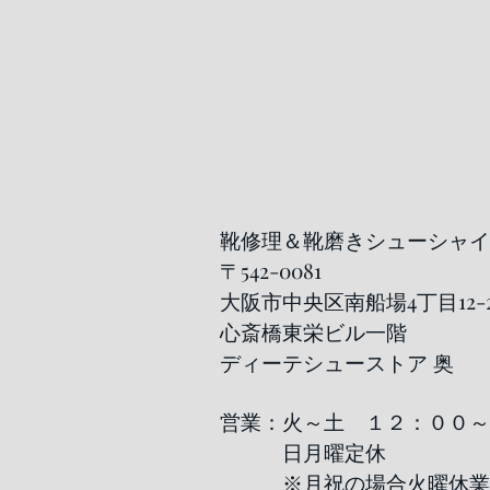
靴修理＆靴磨きシューシャイ
〒542-0081
大阪市中央区南船場4丁目12-2
心斎橋東栄ビル一階
ディーテシューストア 奥
​営業：火～土 １２：００
日月曜定休
※月祝の場合火曜休業