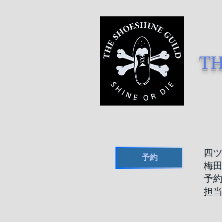
TH
四
予約
​梅
​予
担当